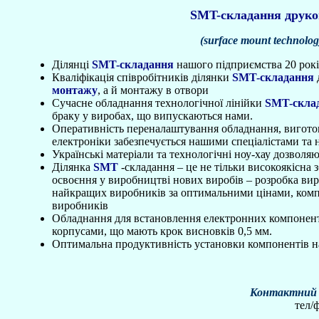
SMT-складання друко
(surface mount technol
Ділянці
SMT-складання
нашого підприємства 20 рок
Кваліфікація співробітників ділянки
SMT-складання
монтажу
, а й монтажу в отвори
Сучасне обладнання технологічної лінійки
SMT-скла
браку у виробах, що випускаються нами.
Оперативність переналаштування обладнання, вигото
електроніки забезпечується нашими спеціалістами та
Українські матеріали та технологічні ноу-хау дозвол
Ділянка
SMT
-складання – це не тільки високоякісна 
освоєння у виробництві нових виробів – розробка вир
найкращих виробників за оптимальними цінами, ком
виробників
Обладнання для встановлення електронних компонент
корпусами, що мають крок висновків 0,5 мм.
Оптимальна продуктивність установки компонентів на
Контактний 
тел/