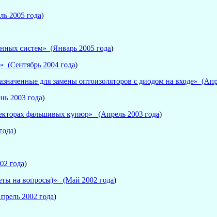
ль 2005 года
)
енных систем»
(Январь 2005 года
)
» (
Сентябрь 2004 года
)
значенные для замены оптоизоляторов с диодом на входе» (Апр
нь 2003 года
)
текторах фальшивых купюр»
(Апрель 2003 года
)
года
)
02 года
)
ты на вопросы)»
(Май 2002 года
)
рель 2002 года
)