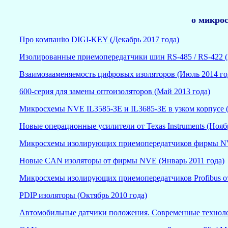
о микро
Про компанію DIGI-KEY (Декабрь 2017 года)
Изолированные приемопередатчики шин RS-485 / RS-422 (
Взаимозааменяемость цифровых изоляторов (Июль 2014 го
600-серия для замены оптоизоляторов (Май 2013 года)
Микросхемы NVE IL3585-3E и IL3685-3E в узком корпусе (
Новые операционные усилители от Texas Instruments (Нояб
Микросхемы изолирующих приемопередатчиков фирмы NV
Новые CAN изоляторы от фирмы NVE (Январь 2011 года)
Микросхемы изолирующих приемопередатчиков Profibus о
PDIP изоляторы (Октябрь 2010 года)
Автомобильные датчики положения. Современные технол