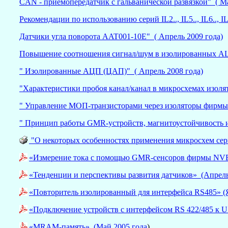
CAN - приемопередатчик с гальванической развязкой" ( Ма
Рекомендации по использованию серий IL2.., IL5.., IL6.., I
Датчики угла поворота AAT001-10E" ( Апрель 2009 года)
Повышение соотношения сигнал/шум в изолированных 
" Изолированные АЦП (ЦАП)" ( Апрель 2008 года)
"Характеристики пробоя канал/канал в микросхемах изолят
" Управление МОП-транзисторами через изоляторы фирмы 
" Принцип работы GMR-устройств, магнитоустойчивость и 
"О некоторых особенностях применения микросхем сери
«Измерение тока с помощью GMR-сенсоров фирмы NVE
«Тенденции и перспективы развития датчиков» (Апрель
«Повторитель изолированный для интерфейса RS485» (
«Подключение устройств с интерфейсом RS 422/485 к U
«MRAM-память» (Май 2005 года
)