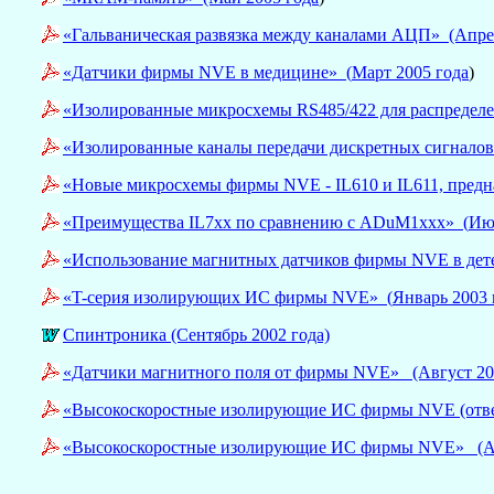
«Гальваническая развязка между каналами АЦП» (Апре
«Датчики фирмы NVE в медицине» (
Март 2005 года
)
«Изолированные микросхемы RS485/422 для распредел
«Изолированные каналы передачи дискретных сигналов
«Новые микросхемы фирмы NVE - IL610 и IL611, предна
«Преимущества IL7xx по сравнению с ADuM1xxx» (
Ию
«Использование магнитных датчиков фирмы NVE в де
«T-серия изолирующих ИС фирмы NVE» (
Январь 2003 
Спинтроника (Сентябрь 2002 года)
«Датчики магнитного поля от фирмы NVE»
(Август 20
«Высокоскоростные изолирующие ИС фирмы NVE (отве
«Высокоскоростные изолирующие ИС фирмы NVE»
(Ап